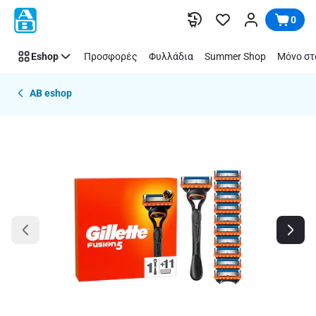
Παράλειψη
0
Eshop
Προσφορές
Φυλλάδια
Summer Shop
Μόνο στ
AB eshop