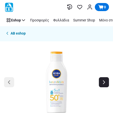
Παράλειψη
0
Eshop
Προσφορές
Φυλλάδια
Summer Shop
Μόνο στ
AB eshop