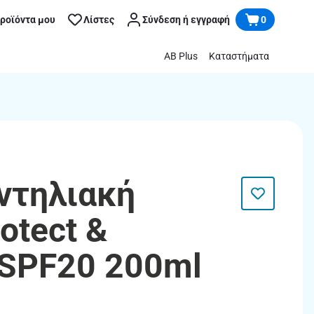
προϊόντα μου
Λίστες
Σύνδεση ή εγγραφή
0
AB Plus
Καταστήματα
Αντηλιακή
otect &
 SPF20 200ml