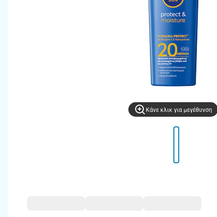
Kάνε κλικ για μεγέθυνση