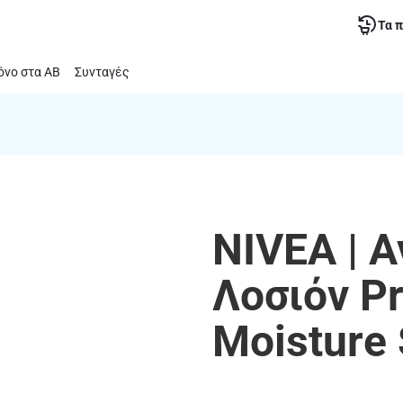
Τα 
νο στα ΑΒ
Συνταγές
NIVEA | 
Λοσιόν Pr
Moisture