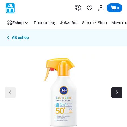
Παράλειψη
0
Eshop
Προσφορές
Φυλλάδια
Summer Shop
Μόνο στ
AB eshop