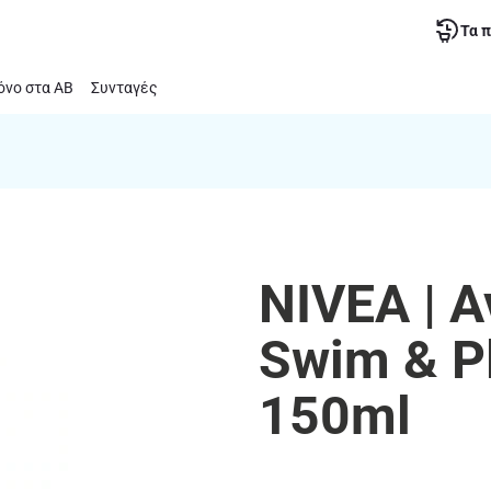
Τα 
νο στα ΑΒ
Συνταγές
NIVEA | Α
Swim & P
150ml