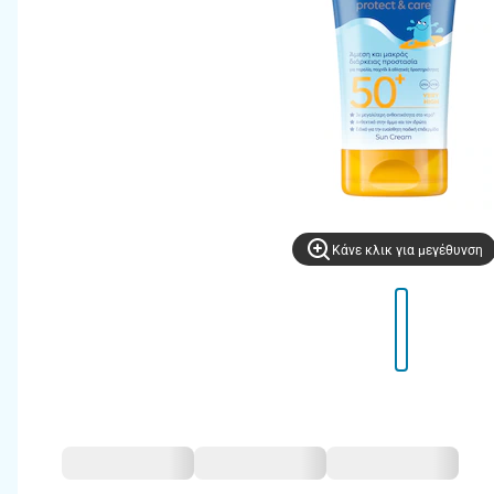
Kάνε κλικ για μεγέθυνση