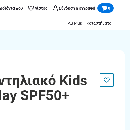
προϊόντα μου
Λίστες
Σύνδεση ή εγγραφή
0
AB Plus
Καταστήματα
ντηλιακό Kids
lay SPF50+