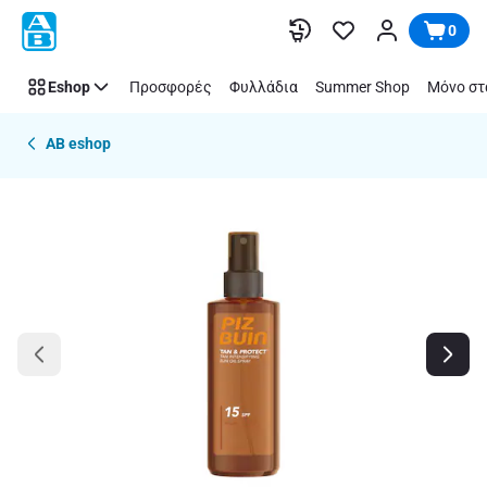
Παράλειψη
0
Eshop
Προσφορές
Φυλλάδια
Summer Shop
Μόνο στ
AB eshop