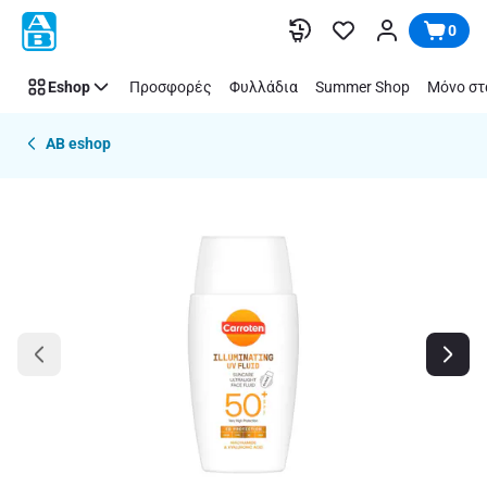
Παράλειψη
0
Eshop
Προσφορές
Φυλλάδια
Summer Shop
Μόνο στ
AB eshop