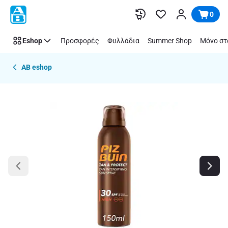
Παράλειψη
0
Eshop
Προσφορές
Φυλλάδια
Summer Shop
Μόνο στ
AB eshop