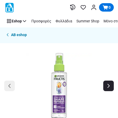
Παράλειψη
0
Eshop
Προσφορές
Φυλλάδια
Summer Shop
Μόνο στ
AB eshop