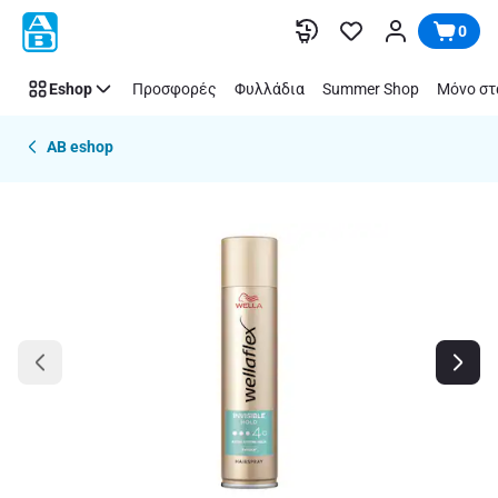
Παράλειψη
0
Eshop
Προσφορές
Φυλλάδια
Summer Shop
Μόνο στ
AB eshop