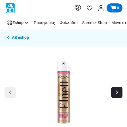
Παράλειψη
0
Eshop
Προσφορές
Φυλλάδια
Summer Shop
Μόνο στ
AB eshop