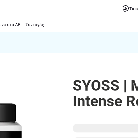
Τα 
νο στα ΑΒ
Συνταγές
SYOSS | 
Intense R