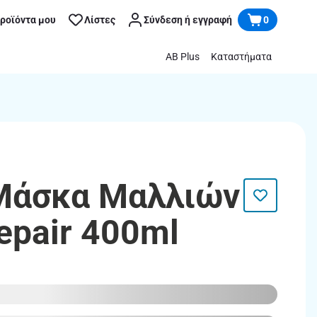
προϊόντα μου
Λίστες
Σύνδεση ή εγγραφή
0
AB Plus
Καταστήματα
Μάσκα Μαλλιών
epair 400ml