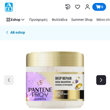
Παράλειψη
0
Eshop
Προσφορές
Φυλλάδια
Summer Shop
Μόνο στ
AB eshop