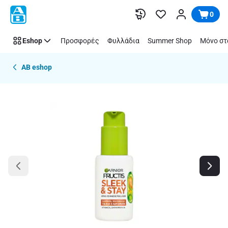
Παράλειψη
0
Eshop
Προσφορές
Φυλλάδια
Summer Shop
Μόνο στ
AB eshop