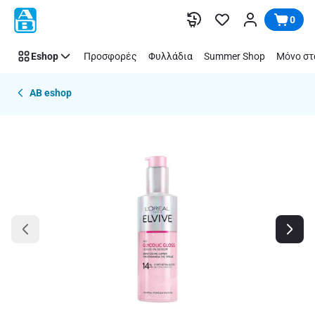
Παράλειψη
0
Eshop
Προσφορές
Φυλλάδια
Summer Shop
Μόνο στ
AB eshop