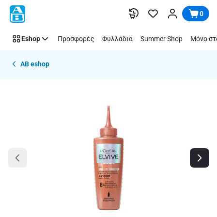
Παράλειψη
0
Eshop
Προσφορές
Φυλλάδια
Summer Shop
Μόνο στ
AB eshop