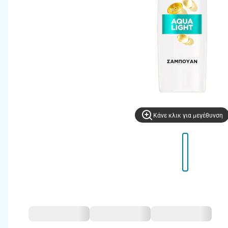
Kάνε κλικ για μεγέθυνση