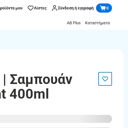
προϊόντα μου
Λίστες
Σύνδεση ή εγγραφή
0
AB Plus
Καταστήματα
| Σαμπουάν
ht 400ml