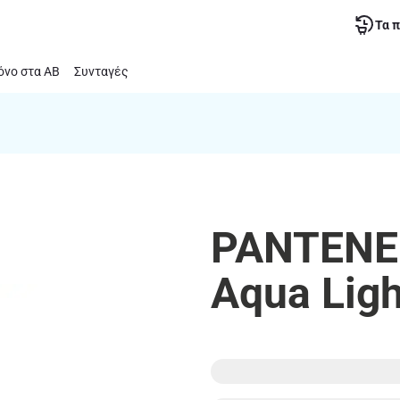
Τα 
νο στα ΑΒ
Συνταγές
PANTENE 
Aqua Lig