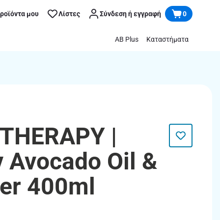
προϊόντα μου
Λίστες
Σύνδεση ή εγγραφή
0
AB Plus
Καταστήματα
THERAPY |
 Avocado Oil &
ter 400ml