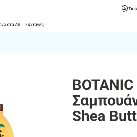
Τα 
νο στα ΑΒ
Συνταγές
BOTANIC 
Σαμπουάν
Shea But