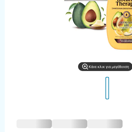
Kάνε κλικ για μεγέθυνση