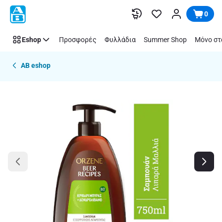
Παράλειψη
0
Eshop
Προσφορές
Φυλλάδια
Summer Shop
Μόνο στ
AB eshop