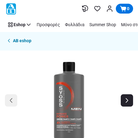
Παράλειψη
0
Eshop
Προσφορές
Φυλλάδια
Summer Shop
Μόνο στ
AB eshop