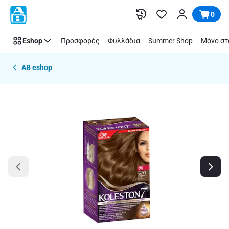
Παράλειψη
0
Eshop
Προσφορές
Φυλλάδια
Summer Shop
Μόνο στ
AB eshop