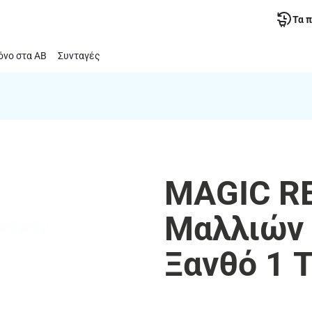
Τα 
νο στα ΑΒ
Συνταγές
MAGIC R
Μαλλιών 
Ξανθό 1 