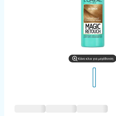
Kάνε κλικ για μεγέθυνση