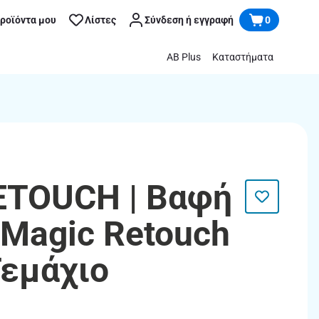
προϊόντα μου
Λίστες
Σύνδεση ή εγγραφή
0
AB Plus
Καταστήματα
ETOUCH | Βαφή
Magic Retouch
Τεμάχιο