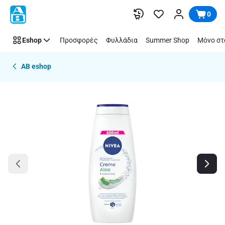
Παράλειψη
0
Eshop
Προσφορές
Φυλλάδια
Summer Shop
Μόνο στ
AB eshop