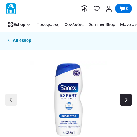
Παράλειψη
0
Eshop
Προσφορές
Φυλλάδια
Summer Shop
Μόνο στ
AB eshop