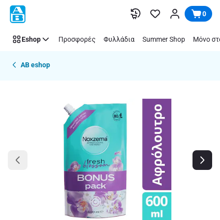
Παράλειψη
0
Eshop
Προσφορές
Φυλλάδια
Summer Shop
Μόνο στ
AB eshop