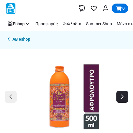
Παράλειψη
0
Eshop
Προσφορές
Φυλλάδια
Summer Shop
Μόνο στ
AB eshop