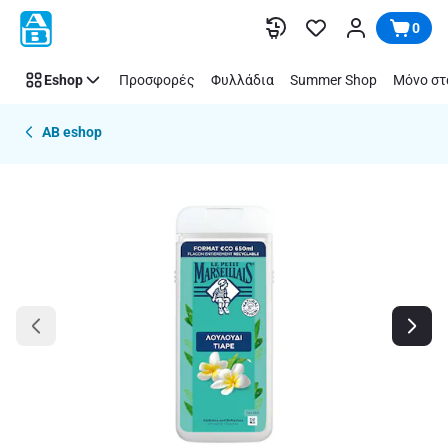
Παράλειψη
0
Eshop
Προσφορές
Φυλλάδια
Summer Shop
Μόνο στ
AB eshop