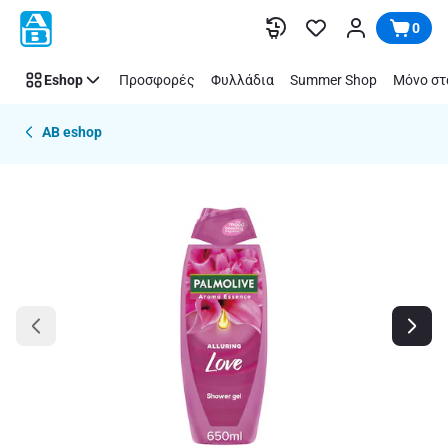
Παράλειψη
0
Eshop
Προσφορές
Φυλλάδια
Summer Shop
Μόνο στ
AB eshop