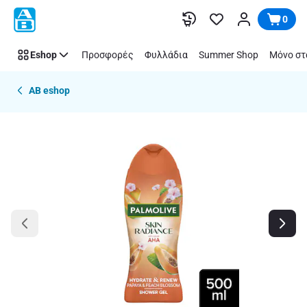
Παράλειψη
0
Eshop
Προσφορές
Φυλλάδια
Summer Shop
Μόνο στ
AB eshop