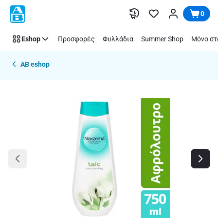
Παράλειψη
0
Eshop
Προσφορές
Φυλλάδια
Summer Shop
Μόνο στ
AB eshop