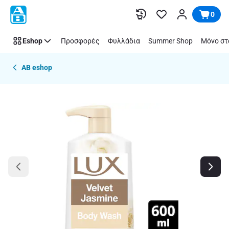
Παράλειψη
0
Eshop
Προσφορές
Φυλλάδια
Summer Shop
Μόνο στ
AB eshop