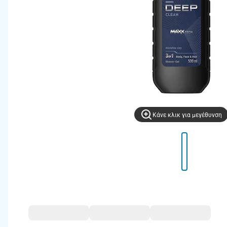
Kάνε κλικ για μεγέθυνση