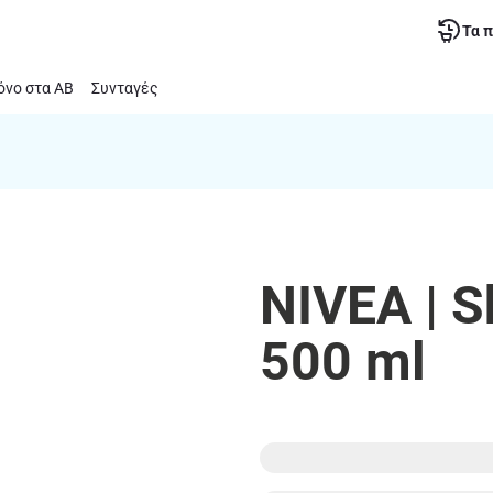
Τα 
νο στα ΑΒ
Συνταγές
NIVEA | 
500 ml