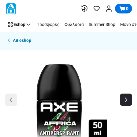
Παράλειψη
0
Eshop
Προσφορές
Φυλλάδια
Summer Shop
Μόνο στ
AB eshop