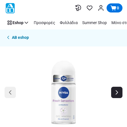
Παράλειψη
0
Eshop
Προσφορές
Φυλλάδια
Summer Shop
Μόνο στ
AB eshop