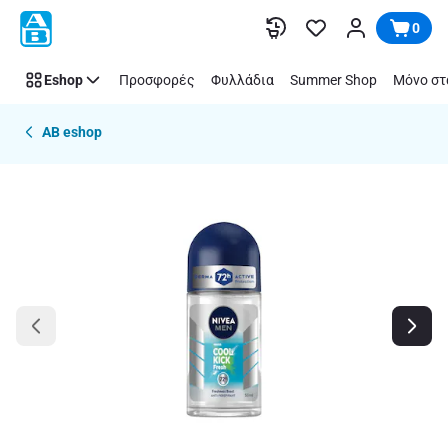
Παράλειψη
0
Eshop
Προσφορές
Φυλλάδια
Summer Shop
Μόνο στ
AB eshop