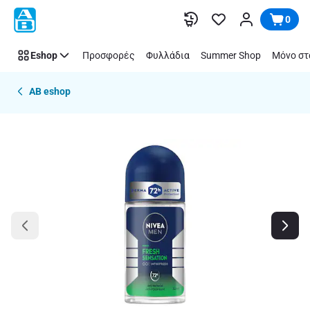
Παράλειψη
0
Eshop
Προσφορές
Φυλλάδια
Summer Shop
Μόνο στ
AB eshop