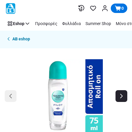
Παράλειψη
0
Eshop
Προσφορές
Φυλλάδια
Summer Shop
Μόνο στ
AB eshop