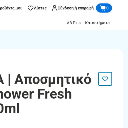
προϊόντα μου
Λίστες
Σύνδεση ή εγγραφή
0
AB Plus
Καταστήματα
 | Αποσμητικό
hower Fresh
0ml