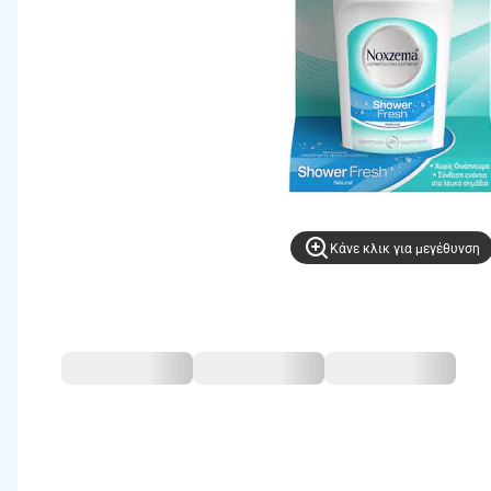
Kάνε κλικ για μεγέθυνση