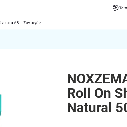
Τα 
νο στα ΑΒ
Συνταγές
NOXZEMA
Roll On S
Natural 5