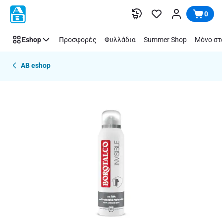
Παράλειψη
0
Eshop
Προσφορές
Φυλλάδια
Summer Shop
Μόνο στ
AB eshop