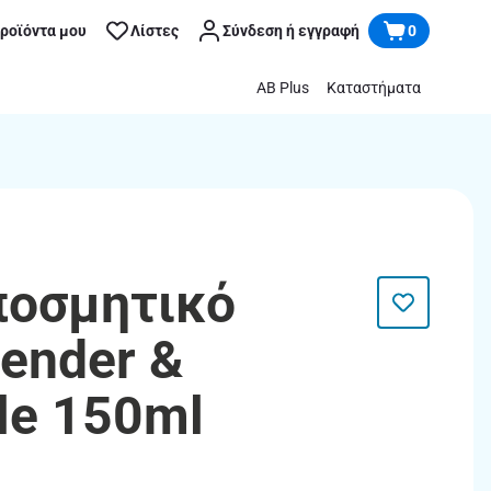
προϊόντα μου
Λίστες
Σύνδεση ή εγγραφή
0
AB Plus
Καταστήματα
ποσμητικό
vender &
le 150ml