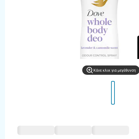
Kάνε κλικ για μεγέθυνση