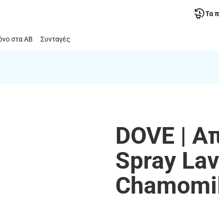
Τα 
νο στα ΑΒ
Συνταγές
DOVE | Α
Spray La
Chamomi