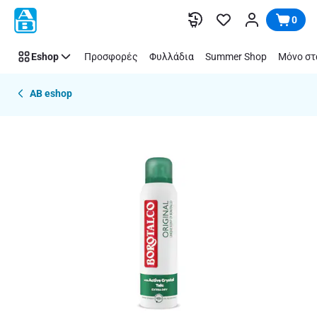
Παράλειψη
0
Eshop
Προσφορές
Φυλλάδια
Summer Shop
Μόνο στ
AB eshop