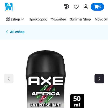
Παράλειψη
0
Eshop
Προσφορές
Φυλλάδια
Summer Shop
Μόνο στ
AB eshop