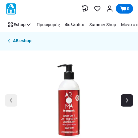
Παράλειψη
0
Eshop
Προσφορές
Φυλλάδια
Summer Shop
Μόνο στ
AB eshop