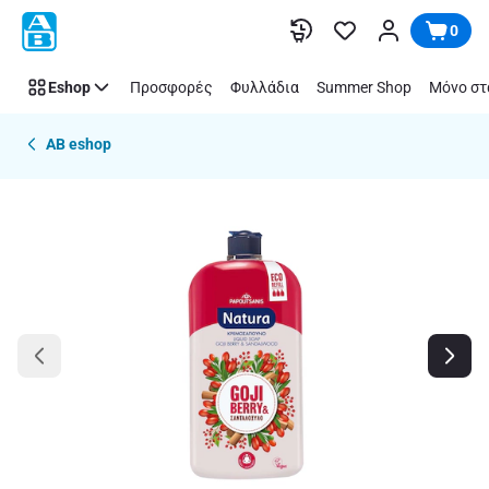
Παράλειψη
0
Eshop
Προσφορές
Φυλλάδια
Summer Shop
Μόνο στ
AB eshop