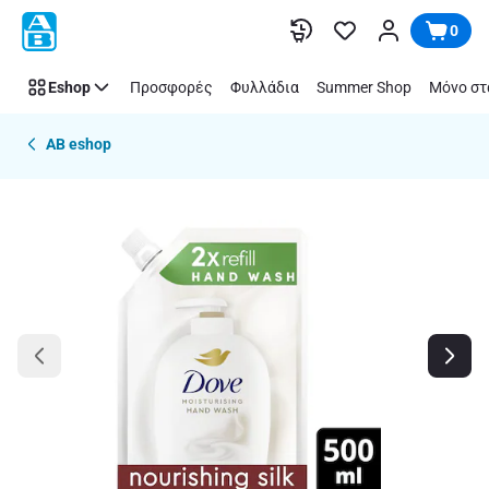
Παράλειψη
0
Eshop
Προσφορές
Φυλλάδια
Summer Shop
Μόνο στ
AB eshop