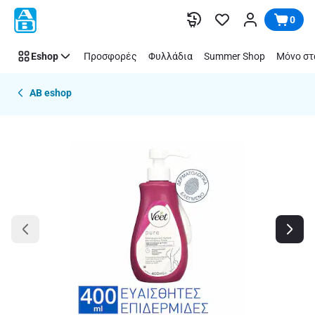
Παράλειψη
0
Eshop
Προσφορές
Φυλλάδια
Summer Shop
Μόνο στ
AB eshop