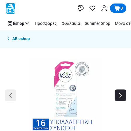
Παράλειψη
0
Eshop
Προσφορές
Φυλλάδια
Summer Shop
Μόνο στ
AB eshop