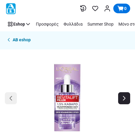
Παράλειψη
0
Eshop
Προσφορές
Φυλλάδια
Summer Shop
Μόνο στ
AB eshop