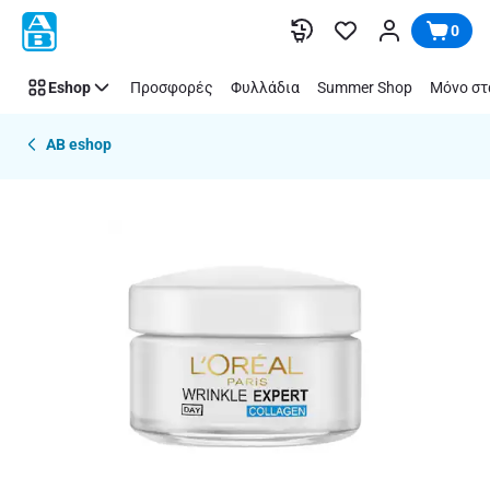
Παράλειψη
0
Eshop
Προσφορές
Φυλλάδια
Summer Shop
Μόνο στ
AB eshop