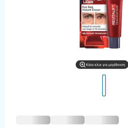
Kάνε κλικ για μεγέθυνση