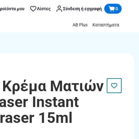
προϊόντα μου
Λίστες
Σύνδεση ή εγγραφή
0
AB Plus
Καταστήματα
| Κρέμα Ματιών
ser Instant
raser 15ml