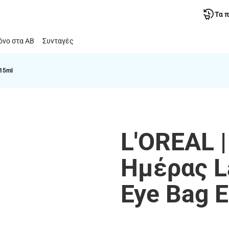
Τα 
νο στα ΑΒ
Συνταγές
 15ml
L'OREAL 
Ημέρας La
Eye Bag E